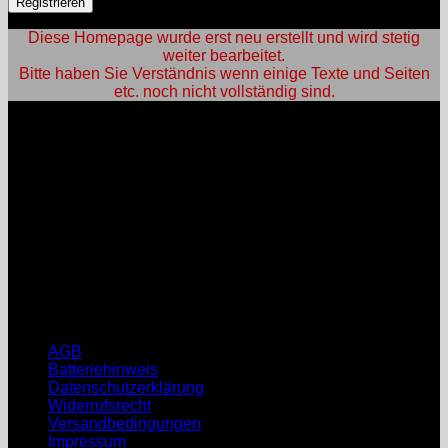
Registrieren
Diese Homepage wurde erst neu erstellt und wird stetig
weiter bearbeitet.
Bitte haben Sie Verständnis wenn einige Texte und Seiten
etc. noch nicht vollständig sind.
An- und Verkauf:
Öffnungszeiten:
Mo: nach Vereinbarung
Di: nach Vereinbarung
Mi: nach Vereinbarung
Do: nach Vereinbarung
Fr: nach Vereinbarung
Sa, So: geschlossen
Rechtliche Hinweise
AGB
Batteriehinweis
Datenschutzerklärung
Widerrufsrecht
Versandbedingungen
Impressum