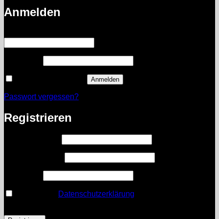
Anmelden
Erforderlich
Benutzername oder E-Mail-Adresse
*
Erforderlich
Passwort
*
Angemeldet bleiben
Anmelden
Passwort vergessen?
Registrieren
Erforderlich
Benutzername
*
Erforderlich
E-Mail-Adresse
*
Erforderlich
Passwort
*
Ich habe die
Datenschutzerklärung
gelesen und stimme
ihr zu.
*