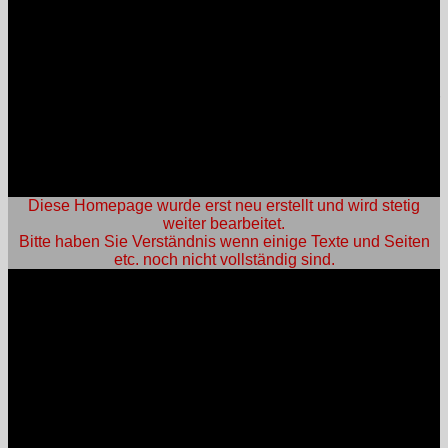
eindeutig auf die persönlichen Bedürfnisse des Verbrauchers
zugeschnitten sind.
Das Widerrufsrecht erlischt vorzeitig, wenn wir mit der
Ausführung des Vertrages erst begonnen haben, nachdem
Sie dazu Ihre ausdrückliche Zustimmung gegeben und
gleichzeitig Ihre Kenntnis davon bestätigt haben, dass Sie Ihr
Widerrufsrecht mit Beginn der Vertragserfüllung unsererseits
verlieren. Wir weisen darauf hin, dass wir den
Vertragsschluss von der vorgenannten Zustimmung und
Bestätigung abhängig machen können.
Diese Homepage wurde erst neu erstellt und wird stetig
weiter bearbeitet.
Bitte haben Sie Verständnis wenn einige Texte und Seiten
etc. noch nicht vollständig sind.
An- und Verkauf:
Öffnungszeiten:
Mo: nach Vereinbarung
Di: nach Vereinbarung
Mi: nach Vereinbarung
Do: nach Vereinbarung
Fr: nach Vereinbarung