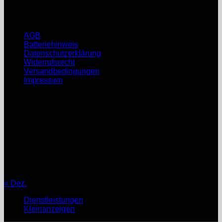
Sa, So: geschlossen
Rechtliche Hinweise
AGB
Batteriehinweis
Datenschutzerklärung
Widerrufsrecht
Versandbedingungen
Impressum
August 2026
M
D
M
D
F
S
S
1
2
3
4
5
6
7
8
9
10
11
12
13
14
15
16
17
18
19
20
21
22
23
24
25
26
27
28
29
30
31
« Dez.
Dienstleistungen
Kleinanzeigen