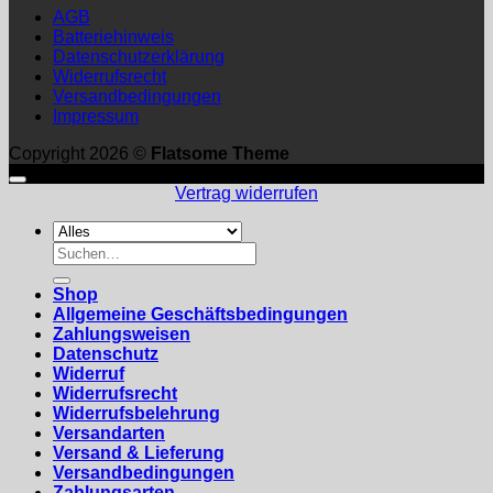
AGB
Batteriehinweis
Datenschutzerklärung
Widerrufsrecht
Versandbedingungen
Impressum
Copyright 2026 ©
Flatsome Theme
Vertrag widerrufen
Suchen
nach:
Shop
Allgemeine Geschäftsbedingungen
Zahlungsweisen
Datenschutz
Widerruf
Widerrufsrecht
Widerrufsbelehrung
Versandarten
Versand & Lieferung
Versandbedingungen
Zahlungsarten