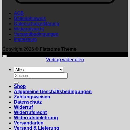
AGB
Batteriehinweis
Datenschutzerklärung
Widerrufsrecht
Versandbedingungen
Impressum
Copyright 2026 ©
Flatsome Theme
Vertrag widerrufen
Suchen
nach:
Shop
Allgemeine Geschäftsbedingungen
Zahlungsweisen
Datenschutz
Widerruf
Widerrufsrecht
Widerrufsbelehrung
Versandarten
Versand & Lieferung