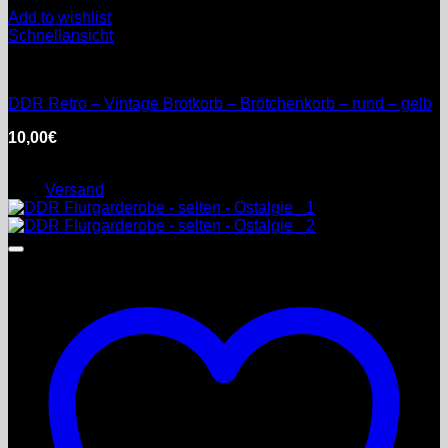
Add to wishlist
Schnellansicht
DDR
DDR Retro – Vintage Brotkorb – Brötchenkorb – rund – gelb
10,00
€
inkl. MwSt.
Enthält 0% §25a Umsatzsteuergesetz
zzgl.
Versand