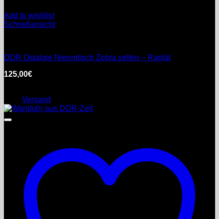
Add to wishlist
Schnellansicht
DDR
DDR Ostalgie Nierentisch Zebra selten – Rarität
125,00
€
inkl. MwSt.
Enthält 0% §25a Umsatzsteuergesetz
zzgl.
Versand