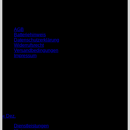
Fr: nach Vereinbarung
Sa, So: geschlossen
Rechtliche Hinweise
AGB
Batteriehinweis
Datenschutzerklärung
Widerrufsrecht
Versandbedingungen
Impressum
August 2026
M
D
M
D
F
S
S
1
2
3
4
5
6
7
8
9
10
11
12
13
14
15
16
17
18
19
20
21
22
23
24
25
26
27
28
29
30
31
« Dez.
Dienstleistungen