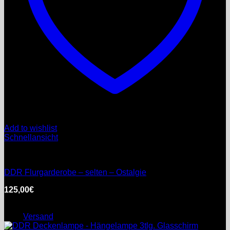
Add to wishlist
Schnellansicht
DDR
DDR Flurgarderobe – selten – Ostalgie
125,00
€
inkl. MwSt.
Enthält 0% §25a Umsatzsteuergesetz
zzgl.
Versand