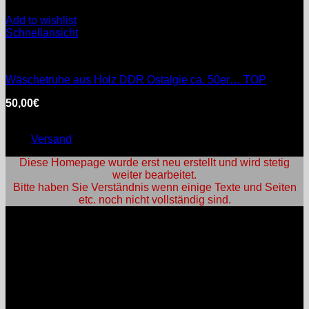
Add to wishlist
Schnellansicht
DDR
Wäschetruhe aus Holz DDR Ostalgie ca. 50er… TOP
50,00
€
inkl. MwSt.
Enthält 0% §25a Umsatzsteuergesetz
zzgl.
Versand
Diese Homepage wurde erst neu erstellt und wird stetig
weiter bearbeitet.
Bitte haben Sie Verständnis wenn einige Texte und Seiten
etc. noch nicht vollständig sind.
An- und Verkauf:
Öffnungszeiten:
Mo: nach Vereinbarung
Di: nach Vereinbarung
Mi: nach Vereinbarung
Do: nach Vereinbarung