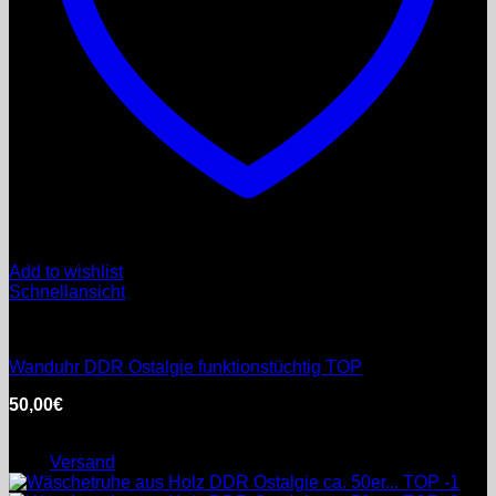
Add to wishlist
Schnellansicht
DDR
Wanduhr DDR Ostalgie funktionstüchtig TOP
50,00
€
inkl. MwSt.
Enthält 0% §25a Umsatzsteuergesetz
zzgl.
Versand