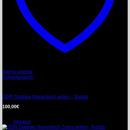
Add to wishlist
Schnellansicht
DDR
DDR Ostalgie Nierentisch selten – Rarität
100,00
€
inkl. MwSt.
Enthält 0% §25a Umsatzsteuergesetz
zzgl.
Versand