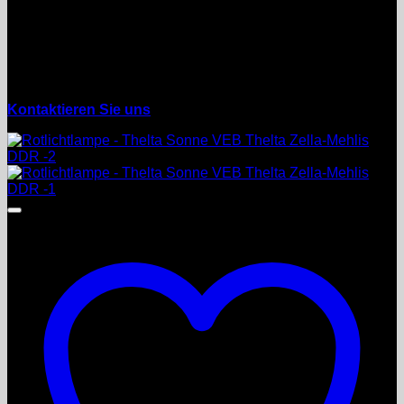
Wahlener Str. 4
Tel. 03762 / 705131
Mobil: 01525 / 8577940
mail: aundv(at)galaxie24.de
Kontaktieren Sie uns