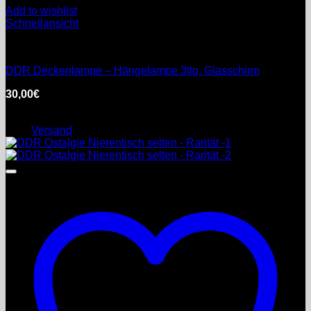
Add to wishlist
Schnellansicht
DDR
DDR Deckenlampe – Hängelampe 3tlg. Glasschirm
30,00
€
inkl. MwSt.
Enthält 0% §25a Umsatzsteuergesetz
zzgl.
Versand