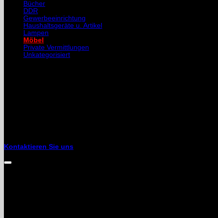
Bücher
(1)
DDR
(22)
Gewerbeeinrichtung
(4)
Haushaltsgeräte u. Artikel
(6)
Lampen
(3)
Möbel
(16)
Private Vermittlungen
(9)
Unkategorisiert
(18)
Kontakt
Galaxie24
08451 Crimmitschau
Wahlener Str. 4
Tel. 03762 / 705131
Mobil: 01525 / 8577940
mail: aundv(at)galaxie24.de
Kontaktieren Sie uns