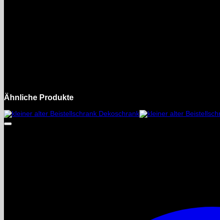
Bitte Foto´s anschauen, diese sind Bestandteil der Beschreibung.
Nur Selbstabholung und Selbstdemontage in Crimmitschau na
Bei ernsthaften Interesse bitte Telefonnummer senden.
Gebraucht
Artikelzustand
Ähnliche Produkte