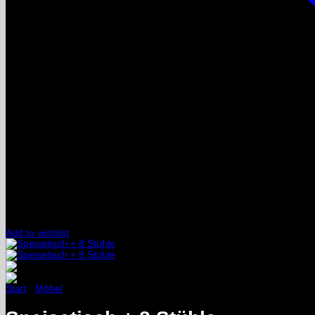
Add to wishlist
Start
/
Möbel