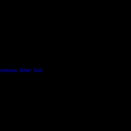
mmitschau
,
Möbel
,
Tisch
and und haben die übliche Gebrauchsspuren.