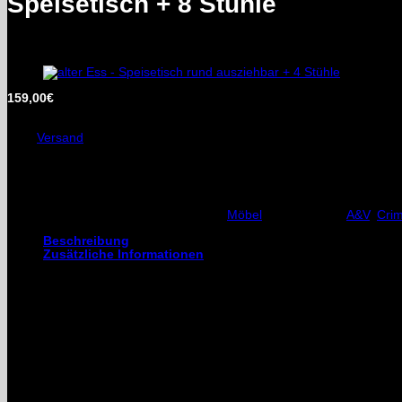
Speisetisch + 8 Stühle
159,00
€
inkl. MwSt.
Enthält 0% §25a Umsatzsteuergesetz
zzgl.
Versand
Speisetisch + 8 Stühle
Nicht vorrätig
Artikelnummer:
Speisetisch
Kategorie:
Möbel
Schlagwörter:
A&V
,
Cri
Beschreibung
Zusätzliche Informationen
Speisetisch + 8 Stühle
6-eckig, ausziehbar mit Einlageboden für zusätzliche ca 0,40m Breite
Durchmesser = ca. 1,34m H= ca. 0,78m
Der gebrauchte Speisetisch und die Stühle sind in einem guten Zust