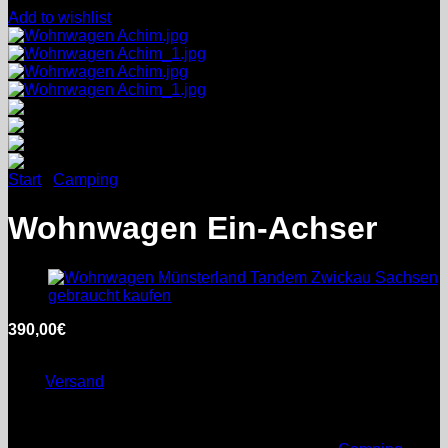
Add to wishlist
Start
/
Camping
Wohnwagen Ein-Achser
390,00
€
inkl. MwSt.
Enthält 0% §25a Umsatzsteuergesetz
zzgl.
Versand
Nicht vorrätig