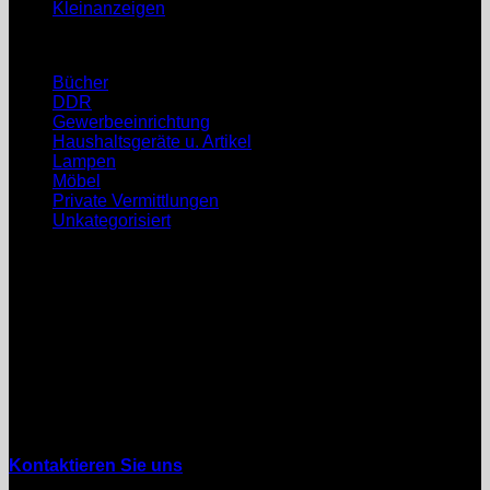
Kleinanzeigen
Kategorie
Bücher
(1)
DDR
(22)
Gewerbeeinrichtung
(4)
Haushaltsgeräte u. Artikel
(6)
Lampen
(3)
Möbel
(16)
Private Vermittlungen
(9)
Unkategorisiert
(18)
Kontakt
Galaxie24
08451 Crimmitschau
Wahlener Str. 4
Tel. 03762 / 705131
Mobil: 01525 / 8577940
mail: aundv(at)galaxie24.de
Kontaktieren Sie uns