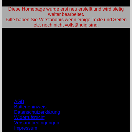
Diese Homepage wurde erst neu erstellt und wird stetig
weiter bearbeitet.
Bitte haben Sie Verständnis wenn einige Texte und Seiten
etc. noch nicht vollständig sind.
An- und Verkauf:
Öffnungszeiten:
Mo: nach Vereinbarung
Di: nach Vereinbarung
Mi: nach Vereinbarung
Do: nach Vereinbarung
Fr: nach Vereinbarung
Sa, So: geschlossen
Rechtliche Hinweise
AGB
Batteriehinweis
Datenschutzerklärung
Widerrufsrecht
Versandbedingungen
Impressum