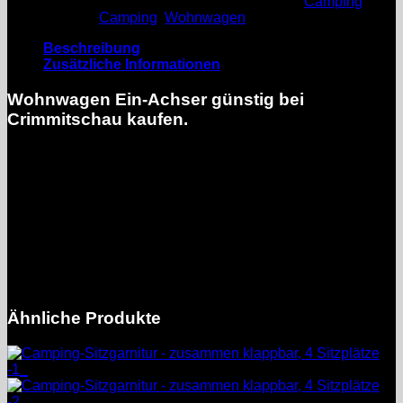
Artikelnummer:
Wohnwagen Achim
Kategorie:
Camping
Schlagwörter:
Camping
,
Wohnwagen
Beschreibung
Zusätzliche Informationen
Wohnwagen Ein-Achser günstig bei
Crimmitschau kaufen.
Der Wohnanhänger ist für Bastler oder zur
Ersatzteilgewinnung.
Artikelzustand
Gebraucht
Achsen
Einzelachse
Ähnliche Produkte