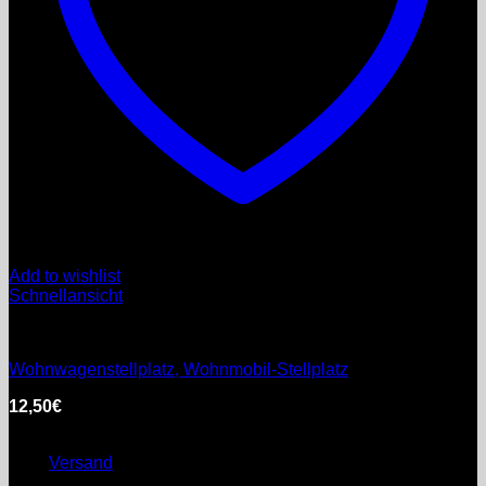
Add to wishlist
Schnellansicht
Private Vermittlungen
Wohnwagenstellplatz, Wohnmobil-Stellplatz
12,50
€
inkl. MwSt.
Enthält 0% §25a Umsatzsteuergesetz
zzgl.
Versand
Lieferzeit: nicht angegeben