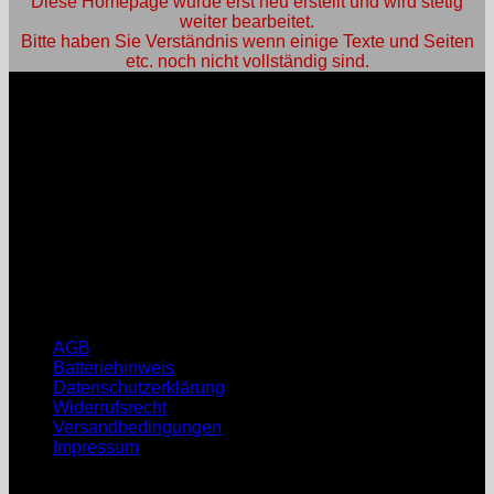
Diese Homepage wurde erst neu erstellt und wird stetig
weiter bearbeitet.
Bitte haben Sie Verständnis wenn einige Texte und Seiten
etc. noch nicht vollständig sind.
An- und Verkauf:
Öffnungszeiten:
Mo: nach Vereinbarung
Di: nach Vereinbarung
Mi: nach Vereinbarung
Do: nach Vereinbarung
Fr: nach Vereinbarung
Sa, So: geschlossen
Rechtliche Hinweise
AGB
Batteriehinweis
Datenschutzerklärung
Widerrufsrecht
Versandbedingungen
Impressum
August 2026