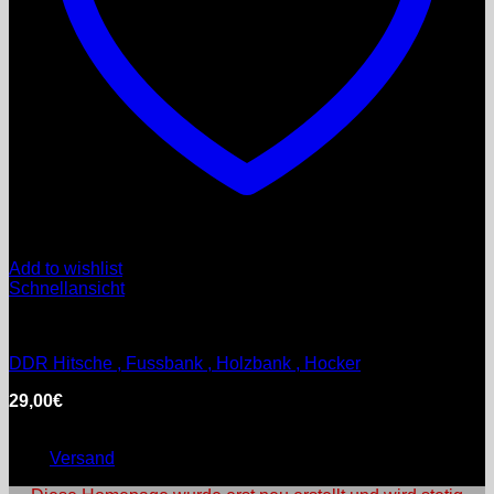
Add to wishlist
Schnellansicht
DDR
DDR Hitsche , Fussbank , Holzbank , Hocker
29,00
€
inkl. MwSt.
Enthält 0% §25a Umsatzsteuergesetz
zzgl.
Versand