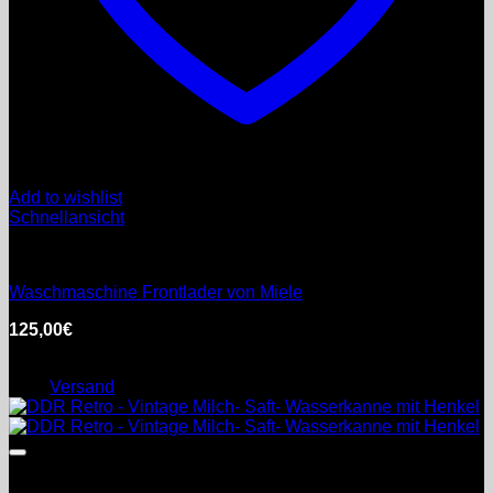
Add to wishlist
Schnellansicht
Unkategorisiert
Waschmaschine Frontlader von Miele
125,00
€
inkl. MwSt.
Enthält 0% §25a Umsatzsteuergesetz
zzgl.
Versand