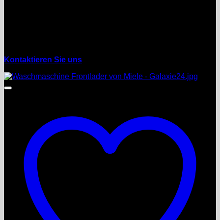
Wahlener Str. 4
Tel. 03762 / 705131
Mobil: 01525 / 8577940
mail: aundv(at)galaxie24.de
Kontaktieren Sie uns