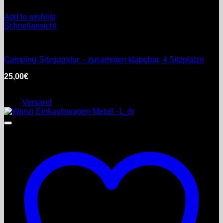
Add to wishlist
Schnellansicht
Möbel
Camping-Sitzgarnitur – zusammen klappbar, 4 Sitzplätze
25,00
€
inkl. MwSt.
Enthält 0% §25a Umsatzsteuergesetz
zzgl.
Versand