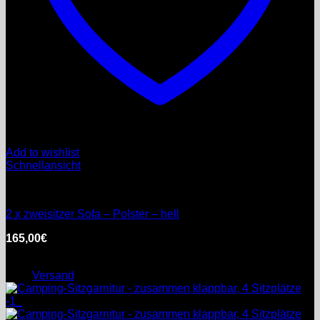
Add to wishlist
Schnellansicht
Möbel
2 x zweisitzer Sofa – Polster – hell
165,00
€
inkl. MwSt.
Enthält 0% §25a Umsatzsteuergesetz
zzgl.
Versand