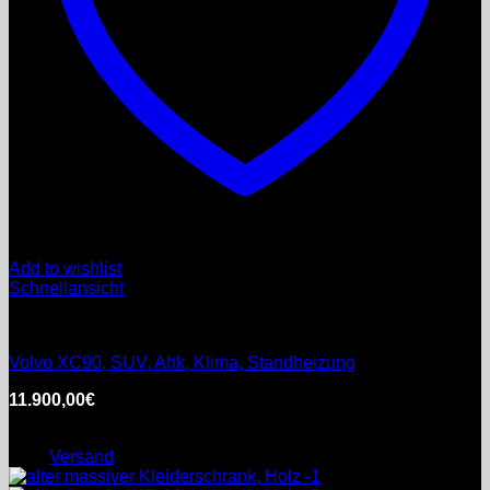
Add to wishlist
Schnellansicht
Private Vermittlungen
Volvo XC90, SUV, Ahk, Klima, Standheizung
11.900,00
€
inkl. MwSt.
Enthält 0% §25a Umsatzsteuergesetz
zzgl.
Versand