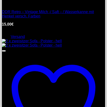
DDR
DDR Retro – Vintage Milch -/ Saft – / Wasserkanne mit
Henkel versch. Farben
15,00
€
inkl. MwSt.
Enthält 0% §25a Umsatzsteuergesetz
zzgl.
Versand