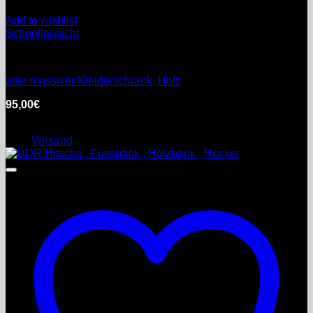
Add to wishlist
Schnellansicht
Möbel
alter massiver Kleiderschrank, Holz
95,00
€
inkl. MwSt.
Enthält 0% §25a Umsatzsteuergesetz
zzgl.
Versand