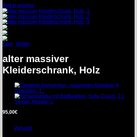
Add to wishlist
Start
/
Möbel
alter massiver
Kleiderschrank, Holz
95,00
€
inkl. MwSt.
Enthält 0% §25a Umsatzsteuergesetz
zzgl.
Versand
Lieferzeit: nicht angegeben