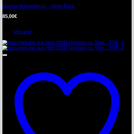
Marmor-Beistelltisch – Deko-Bank
85,00
€
inkl. MwSt.
Enthält 0% §25a Umsatzsteuergesetz
zzgl.
Versand
Lieferzeit: nicht angegeben