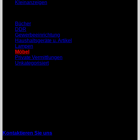
Kleinanzeigen
Kategorie
Bücher
(1)
DDR
(22)
Gewerbeeinrichtung
(4)
Haushaltsgeräte u. Artikel
(6)
Lampen
(3)
Möbel
(16)
Private Vermittlungen
(9)
Unkategorisiert
(18)
Kontakt
Galaxie24
08451 Crimmitschau
Wahlener Str. 4
Tel. 03762 / 705131
Mobil: 01525 / 8577940
mail: aundv(at)galaxie24.de
Kontaktieren Sie uns