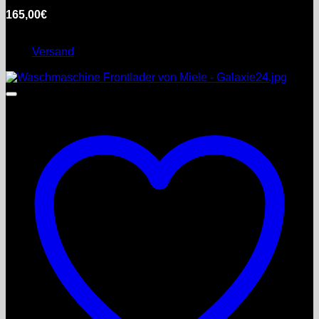
165,00
€
inkl. MwSt.
Enthält 0% §25a Umsatzsteuergesetz
zzgl.
Versand
Lieferzeit: nicht angegeben