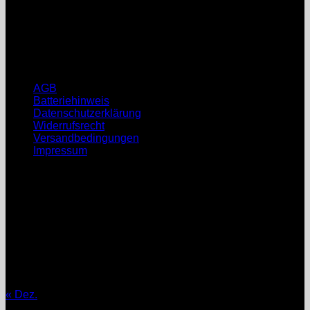
Mi: nach Vereinbarung
Do: nach Vereinbarung
Fr: nach Vereinbarung
Sa, So: geschlossen
Rechtliche Hinweise
AGB
Batteriehinweis
Datenschutzerklärung
Widerrufsrecht
Versandbedingungen
Impressum
August 2026
M
D
M
D
F
S
S
1
2
3
4
5
6
7
8
9
10
11
12
13
14
15
16
17
18
19
20
21
22
23
24
25
26
27
28
29
30
31
« Dez.