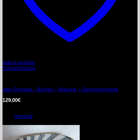
Add to wishlist
Schnellansicht
Möbel
alter Schrank – Bücher – Wäsche – Geschirrschrank
129,00
€
inkl. MwSt.
Enthält 0% §25a Umsatzsteuergesetz
zzgl.
Versand
Lieferzeit: nicht angegeben