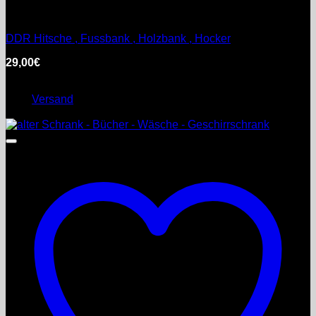
DDR
DDR Hitsche , Fussbank , Holzbank , Hocker
29,00
€
inkl. MwSt.
Enthält 0% §25a Umsatzsteuergesetz
zzgl.
Versand
Lieferzeit: nicht angegeben