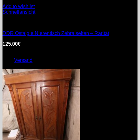
Add to wishlist
Schnellansicht
DDR
DDR Ostalgie Nierentisch Zebra selten – Rarität
125,00
€
inkl. MwSt.
Enthält 0% §25a Umsatzsteuergesetz
zzgl.
Versand
Lieferzeit: nicht angegeben