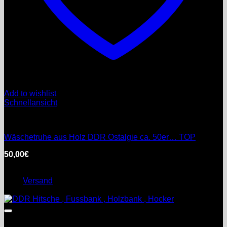
Add to wishlist
Schnellansicht
DDR
Wäschetruhe aus Holz DDR Ostalgie ca. 50er… TOP
50,00
€
inkl. MwSt.
Enthält 0% §25a Umsatzsteuergesetz
zzgl.
Versand
Lieferzeit: ca. 0 Werktage