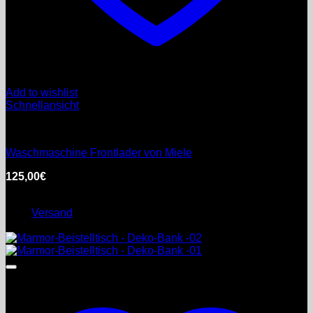
Add to wishlist
Schnellansicht
Unkategorisiert
Waschmaschine Frontlader von Miele
125,00
€
inkl. MwSt.
Enthält 0% §25a Umsatzsteuergesetz
zzgl.
Versand
Lieferzeit: nicht angegeben