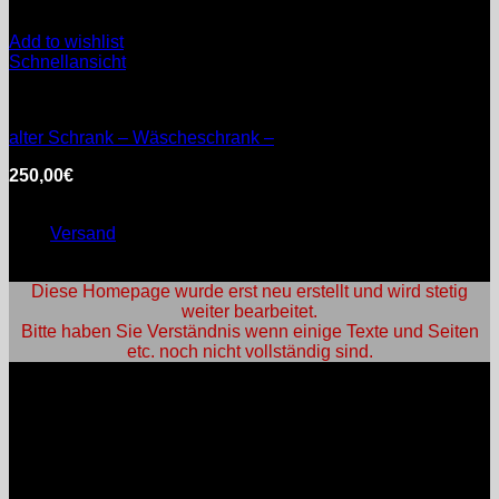
Add to wishlist
Schnellansicht
Möbel
alter Schrank – Wäscheschrank –
250,00
€
inkl. MwSt.
Enthält 0% §25a Umsatzsteuergesetz
zzgl.
Versand
Lieferzeit: nicht angegeben
Diese Homepage wurde erst neu erstellt und wird stetig
weiter bearbeitet.
Bitte haben Sie Verständnis wenn einige Texte und Seiten
etc. noch nicht vollständig sind.
An- und Verkauf:
Öffnungszeiten:
Mo: nach Vereinbarung
Di: nach Vereinbarung