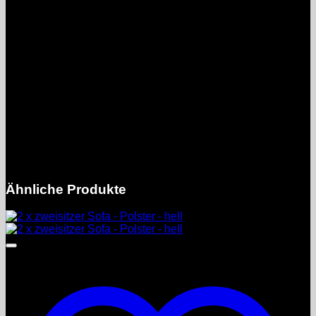
Beschreibung.
Achtung : nur Selbsttransport und Selbstdemontage in
Crimmitschau nach Terminvereinbarung
Bei Interesse bitte Telefonnummer senden.
Artikelzustand
Gebraucht
Artikel
Möbel
Ähnliche Produkte