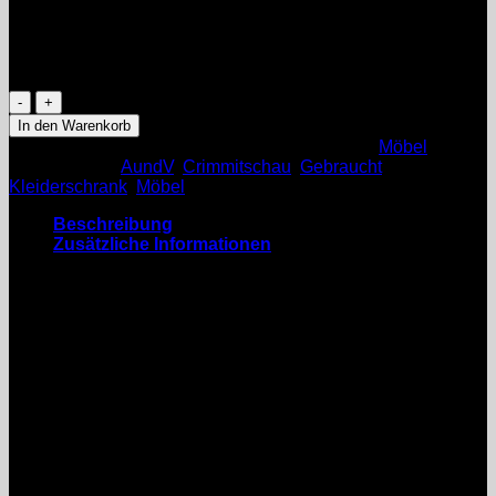
alter massiver Kleiderschrank
Vorrätig
alter
massiver
In den Warenkorb
Kleiderschrank,
Artikelnummer:
alter Kleiderschrank
Kategorie:
Möbel
Holz
Schlagwörter:
AundV
,
Crimmitschau
,
Gebraucht
,
Menge
Kleiderschrank
,
Möbel
Beschreibung
Zusätzliche Informationen
alter massiver Kleiderschrank
H x B x T
ca. 1,80 x 1,70 x 0,62m
3 Türen
1x Hängefach, 1x Wäschefach
Es handelt sich um einen gebrauchten, alten massiven
Kleiderschrank in gutem Zustand.
Bitte Foto´s anschauen, diese sind Bestandteil der