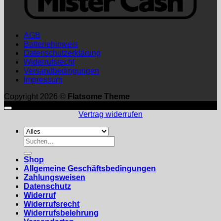
AGB
Batteriehinweis
Datenschutzerklärung
Widerrufsrecht
Versandbedingungen
Impressum
Copyright 2026 ©
Flatsome Theme
Vertrag widerrufen
Suchen
nach:
Shop
Allgemeine Geschäftsbedingungen
Zahlungsweisen
Datenschutz
Widerruf
Widerrufsrecht
Widerrufsbelehrung